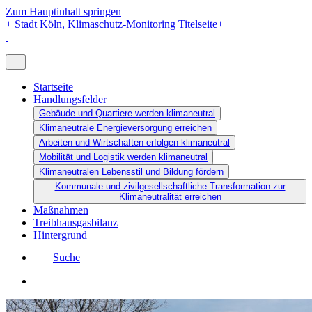
Zum Hauptinhalt springen
+
Stadt Köln, Klimaschutz-Monitoring Titelseite
+
Startseite
Handlungsfelder
Gebäude und Quartiere werden klimaneutral
Klimaneutrale Energieversorgung erreichen
Arbeiten und Wirtschaften erfolgen klimaneutral
Mobilität und Logistik werden klimaneutral
Klimaneutralen Lebensstil und Bildung fördern
Kommunale und zivilgesellschaftliche Transformation zur
Klimaneutralität erreichen
Maßnahmen
Treibhausgasbilanz
Hintergrund
Suche