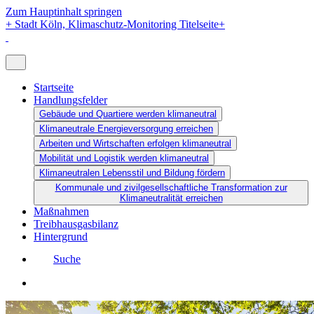
Zum Hauptinhalt springen
+
Stadt Köln, Klimaschutz-Monitoring Titelseite
+
Startseite
Handlungsfelder
Gebäude und Quartiere werden klimaneutral
Klimaneutrale Energieversorgung erreichen
Arbeiten und Wirtschaften erfolgen klimaneutral
Mobilität und Logistik werden klimaneutral
Klimaneutralen Lebensstil und Bildung fördern
Kommunale und zivilgesellschaftliche Transformation zur
Klimaneutralität erreichen
Maßnahmen
Treibhausgasbilanz
Hintergrund
Suche