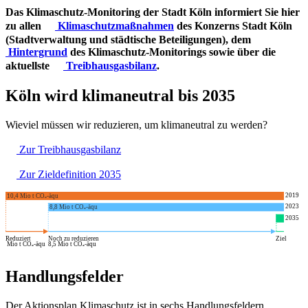
Das Klimaschutz-Monitoring der Stadt Köln informiert Sie hier
zu allen
Klimaschutzmaßnahmen
des Konzerns Stadt Köln
(Stadtverwaltung und städtische Beteiligungen), dem
Hintergrund
des Klimaschutz-Monitorings sowie über die
aktuellste
Treibhausgasbilanz
.
Köln wird klimaneutral bis 2035
Wieviel müssen wir reduzieren, um klimaneutral zu werden?
Zur
Treibhausgasbilanz
Zur
Zieldefinition 2035
2019
10,4
Mio t CO₂-äqu
2023
8,8
Mio t CO₂-äqu
2035
0,3
Mio t CO₂-äqu
Reduziert
Noch zu reduzieren
Ziel
Mio t CO₂-äqu
8,5
Mio t CO₂-äqu
Handlungsfelder
Der Aktionsplan Klimaschutz ist in sechs Handlungsfeldern