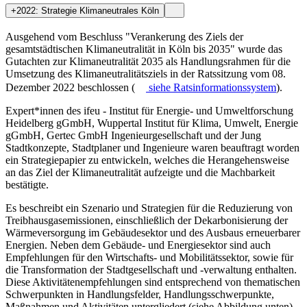
+
2022: Strategie Klimaneutrales Köln
Ausgehend vom Beschluss "Verankerung des Ziels der
gesamtstädtischen Klimaneutralität in Köln bis 2035" wurde das
Gutachten zur Klimaneutralität 2035 als Handlungsrahmen für die
Umsetzung des Klimaneutralitätsziels in der Ratssitzung vom 08.
Dezember 2022 beschlossen (
siehe
Ratsinformationssystem
).
Expert*innen des ifeu - Institut für Energie- und Umweltforschung
Heidelberg gGmbH, Wuppertal Institut für Klima, Umwelt, Energie
gGmbH, Gertec GmbH Ingenieurgesellschaft und der Jung
Stadtkonzepte, Stadtplaner und Ingenieure waren beauftragt worden
ein Strategiepapier zu entwickeln, welches die Herangehensweise
an das Ziel der Klimaneutralität aufzeigte und die Machbarkeit
bestätigte.
Es beschreibt ein Szenario und Strategien für die Reduzierung von
Treibhausgasemissionen, einschließlich der Dekarbonisierung der
Wärmeversorgung im Gebäudesektor und des Ausbaus erneuerbarer
Energien. Neben dem Gebäude- und Energiesektor sind auch
Empfehlungen für den Wirtschafts- und Mobilitätssektor, sowie für
die Transformation der Stadtgesellschaft und -verwaltung enthalten.
Diese Aktivitätenempfehlungen sind entsprechend von thematischen
Schwerpunkten in Handlungsfelder, Handlungsschwerpunkte,
Maßnahmen und Aktivitäten untergliedert (siehe Abbildung unten).