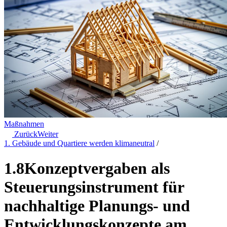
Maßnahmen
Zurück
Weiter
1. Gebäude und Quartiere werden klimaneutral
/
1.8
Konzeptvergaben als
Steuerungsinstrument für
nachhaltige Planungs- und
Entwicklungskonzepte am