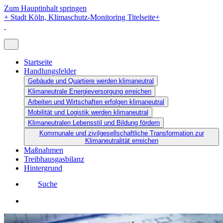
Zum Hauptinhalt springen
+
Stadt Köln, Klimaschutz-Monitoring Titelseite
+
Startseite
Handlungsfelder
Gebäude und Quartiere werden klimaneutral
Klimaneutrale Energieversorgung erreichen
Arbeiten und Wirtschaften erfolgen klimaneutral
Mobilität und Logistik werden klimaneutral
Klimaneutralen Lebensstil und Bildung fördern
Kommunale und zivilgesellschaftliche Transformation zur
Klimaneutralität erreichen
Maßnahmen
Treibhausgasbilanz
Hintergrund
Suche